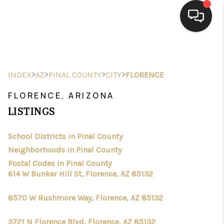
HOME
>
>
SEARCH LISTINGS
>
>
INDEX
AZ
PINAL COUNTY
CITY
FLORENCE
FLORENCE, ARIZONA
BUYING
LISTINGS
SELLING
School Districts in Pinal County
FINANCING
Neighborhoods in Pinal County
HOME VALUE
Postal Codes in Pinal County
614 W Bunker Hill St, Florence, AZ 85132
WHO WE ARE
8570 W Rushmore Way, Florence, AZ 85132
CAREERS
3721 N Florence Blvd, Florence, AZ 85132